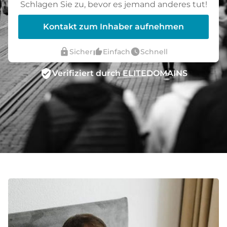
Schlagen Sie zu, bevor es jemand anderes tut!
Kontakt zum Inhaber aufnehmen
lock
thumb_up_alt
watch_later
Sicher
Einfach
Schnell
verified_user
Verifiziert durch ELITEDOMAINS