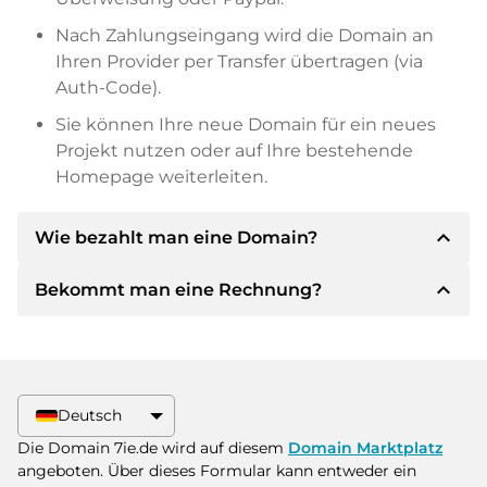
Nach Zahlungseingang wird die Domain an
Ihren Provider per Transfer übertragen (via
Auth-Code).
Sie können Ihre neue Domain für ein neues
Projekt nutzen oder auf Ihre bestehende
Homepage weiterleiten.
expand_less
Wie bezahlt man eine Domain?
expand_less
Bekommt man eine Rechnung?
Nach einer Einigung wird der Inhaber Ihnen die
Details der Zahlung mitteilen. Der Inhaber wird
Ihnen dann die SEPA Bankdetails mitteilen und
Ja, der Verkäufer wird Ihnen eine
auf Wunsch auch Paypal oder weitere
ordnungsgemäße Rechnung senden. Bei
Zahlungsmethoden anbieten.
größeren Kaufpreisen bekommen Sie auf
Deutsch
Wunsch auch einen zusätzlichen Kaufvertrag.
Bitte geben Sie bei der Überweisung immer
Die Domain 7ie.de wird auf diesem
Domain Marktplatz
den Domainnamen und die
angeboten. Über dieses Formular kann entweder ein
Rechnungsnummer an.